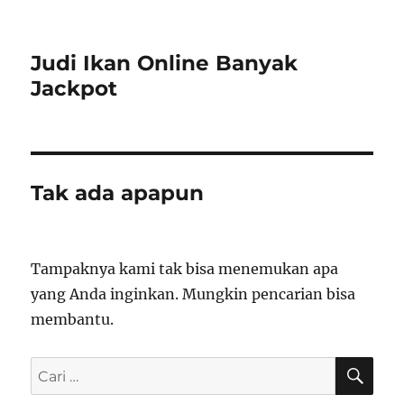
Judi Ikan Online Banyak
Jackpot
Tak ada apapun
Tampaknya kami tak bisa menemukan apa
yang Anda inginkan. Mungkin pencarian bisa
membantu.
C
P
A
R
e