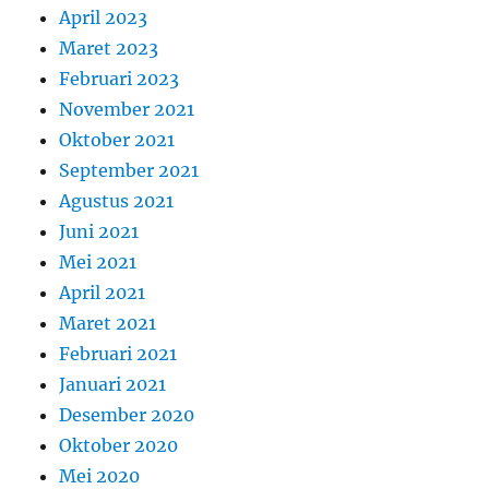
April 2023
Maret 2023
Februari 2023
November 2021
Oktober 2021
September 2021
Agustus 2021
Juni 2021
Mei 2021
April 2021
Maret 2021
Februari 2021
Januari 2021
Desember 2020
Oktober 2020
Mei 2020