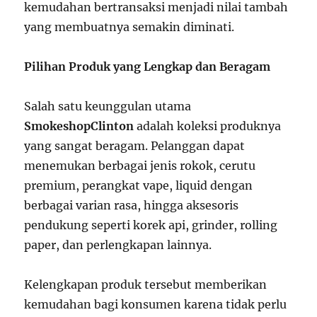
kemudahan bertransaksi menjadi nilai tambah
yang membuatnya semakin diminati.
Pilihan Produk yang Lengkap dan Beragam
Salah satu keunggulan utama
SmokeshopClinton
adalah koleksi produknya
yang sangat beragam. Pelanggan dapat
menemukan berbagai jenis rokok, cerutu
premium, perangkat vape, liquid dengan
berbagai varian rasa, hingga aksesoris
pendukung seperti korek api, grinder, rolling
paper, dan perlengkapan lainnya.
Kelengkapan produk tersebut memberikan
kemudahan bagi konsumen karena tidak perlu