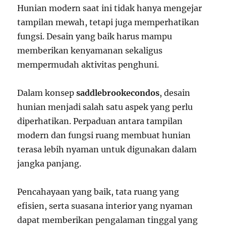
Hunian modern saat ini tidak hanya mengejar
tampilan mewah, tetapi juga memperhatikan
fungsi. Desain yang baik harus mampu
memberikan kenyamanan sekaligus
mempermudah aktivitas penghuni.
Dalam konsep
saddlebrookecondos
, desain
hunian menjadi salah satu aspek yang perlu
diperhatikan. Perpaduan antara tampilan
modern dan fungsi ruang membuat hunian
terasa lebih nyaman untuk digunakan dalam
jangka panjang.
Pencahayaan yang baik, tata ruang yang
efisien, serta suasana interior yang nyaman
dapat memberikan pengalaman tinggal yang