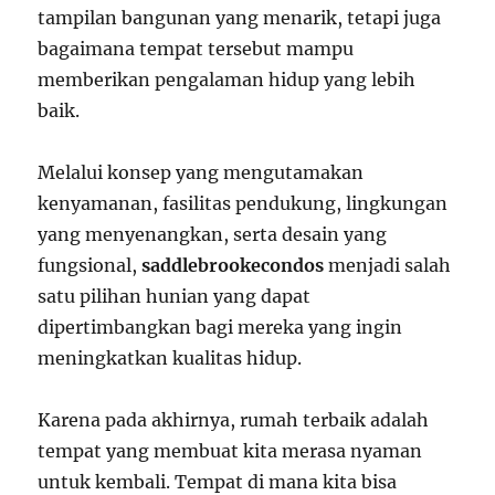
tampilan bangunan yang menarik, tetapi juga
bagaimana tempat tersebut mampu
memberikan pengalaman hidup yang lebih
baik.
Melalui konsep yang mengutamakan
kenyamanan, fasilitas pendukung, lingkungan
yang menyenangkan, serta desain yang
fungsional,
saddlebrookecondos
menjadi salah
satu pilihan hunian yang dapat
dipertimbangkan bagi mereka yang ingin
meningkatkan kualitas hidup.
Karena pada akhirnya, rumah terbaik adalah
tempat yang membuat kita merasa nyaman
untuk kembali. Tempat di mana kita bisa