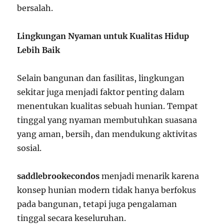
bersalah.
Lingkungan Nyaman untuk Kualitas Hidup
Lebih Baik
Selain bangunan dan fasilitas, lingkungan
sekitar juga menjadi faktor penting dalam
menentukan kualitas sebuah hunian. Tempat
tinggal yang nyaman membutuhkan suasana
yang aman, bersih, dan mendukung aktivitas
sosial.
saddlebrookecondos
menjadi menarik karena
konsep hunian modern tidak hanya berfokus
pada bangunan, tetapi juga pengalaman
tinggal secara keseluruhan.