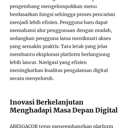
pengembang mengelompokkan menu
berdasarkan fungsi sehingga proses pencarian
menjadi lebih efisien. Pengguna baru dapat
memahami alur penggunaan dengan mudah,
sedangkan pengguna lama menikmati akses
yang semakin praktis. Tata letak yang jelas
membantu eksplorasi platform berlangsung
lebih lancar. Navigasi yang efisien
meningkatkan kualitas pengalaman digital
secara menyeluruh.
Inovasi Berkelanjutan
Menghadapi Masa Depan Digital
ARESGACOR terus mengembangkan platform