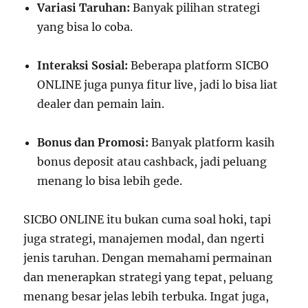
Variasi Taruhan:
Banyak pilihan strategi
yang bisa lo coba.
Interaksi Sosial:
Beberapa platform SICBO
ONLINE juga punya fitur live, jadi lo bisa liat
dealer dan pemain lain.
Bonus dan Promosi:
Banyak platform kasih
bonus deposit atau cashback, jadi peluang
menang lo bisa lebih gede.
SICBO ONLINE itu bukan cuma soal hoki, tapi
juga strategi, manajemen modal, dan ngerti
jenis taruhan. Dengan memahami permainan
dan menerapkan strategi yang tepat, peluang
menang besar jelas lebih terbuka. Ingat juga,