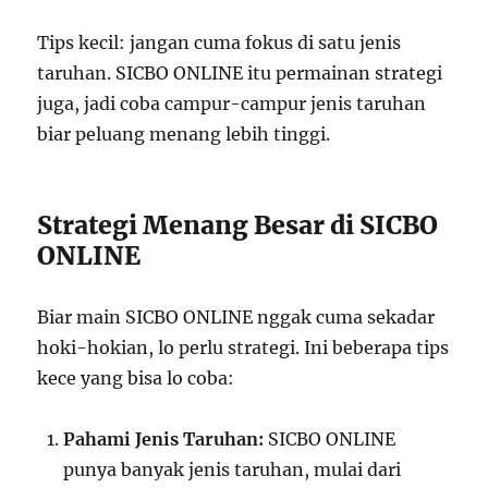
Tips kecil: jangan cuma fokus di satu jenis
taruhan. SICBO ONLINE itu permainan strategi
juga, jadi coba campur-campur jenis taruhan
biar peluang menang lebih tinggi.
Strategi Menang Besar di SICBO
ONLINE
Biar main SICBO ONLINE nggak cuma sekadar
hoki-hokian, lo perlu strategi. Ini beberapa tips
kece yang bisa lo coba:
Pahami Jenis Taruhan:
SICBO ONLINE
punya banyak jenis taruhan, mulai dari