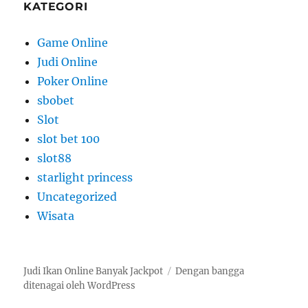
KATEGORI
Game Online
Judi Online
Poker Online
sbobet
Slot
slot bet 100
slot88
starlight princess
Uncategorized
Wisata
Judi Ikan Online Banyak Jackpot
Dengan bangga
ditenagai oleh WordPress