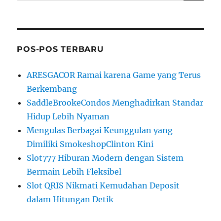
e
p
I
n
a
d
c
a
a
POS-POS TERBARU
r
i
ARESGACOR Ramai karena Game yang Terus
a
Berkembang
n
SaddleBrookeCondos Menghadirkan Standar
u
Hidup Lebih Nyaman
n
Mengulas Berbagai Keunggulan yang
t
Dimiliki SmokeshopClinton Kini
u
Slot777 Hiburan Modern dengan Sistem
k
Bermain Lebih Fleksibel
:
Slot QRIS Nikmati Kemudahan Deposit
dalam Hitungan Detik