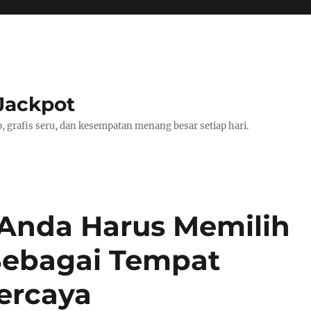
 Jackpot
p, grafis seru, dan kesempatan menang besar setiap hari.
Anda Harus Memilih
ebagai Tempat
percaya