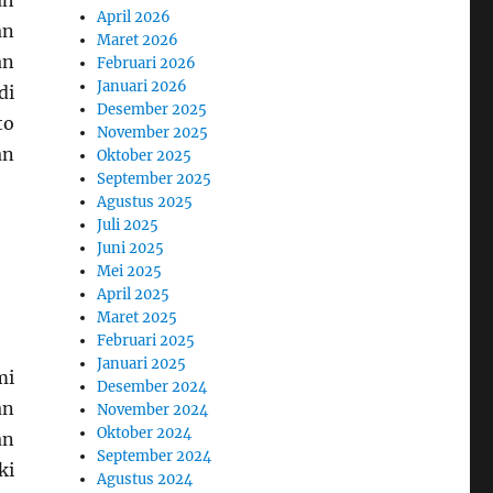
ah
April 2026
an
Maret 2026
an
Februari 2026
Januari 2026
di
Desember 2025
to
November 2025
an
Oktober 2025
September 2025
Agustus 2025
Juli 2025
Juni 2025
Mei 2025
April 2025
Maret 2025
Februari 2025
Januari 2025
mi
Desember 2024
an
November 2024
Oktober 2024
an
September 2024
ki
Agustus 2024