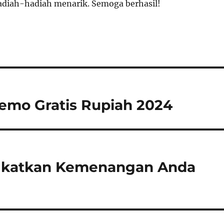
diah-hadiah menarik. Semoga berhasil!
Demo Gratis Rupiah 2024
ingkatkan Kemenangan Anda