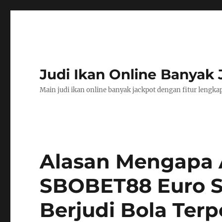
Judi Ikan Online Banyak
Main judi ikan online banyak jackpot dengan fitur lengka
Alasan Mengapa 
SBOBET88 Euro S
Berjudi Bola Ter