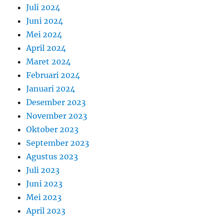
Juli 2024
Juni 2024
Mei 2024
April 2024
Maret 2024
Februari 2024
Januari 2024
Desember 2023
November 2023
Oktober 2023
September 2023
Agustus 2023
Juli 2023
Juni 2023
Mei 2023
April 2023