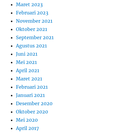
Maret 2023
Februari 2023
November 2021
Oktober 2021
September 2021
Agustus 2021
Juni 2021
Mei 2021
April 2021
Maret 2021
Februari 2021
Januari 2021
Desember 2020
Oktober 2020
Mei 2020
April 2017