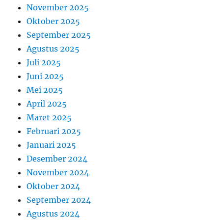
November 2025
Oktober 2025
September 2025
Agustus 2025
Juli 2025
Juni 2025
Mei 2025
April 2025
Maret 2025
Februari 2025
Januari 2025
Desember 2024
November 2024
Oktober 2024
September 2024
Agustus 2024