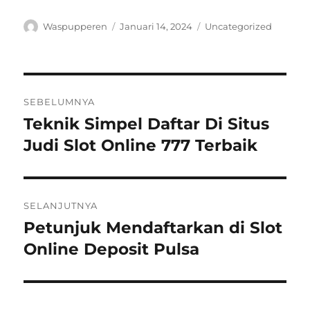
P
D
K
Waspupperen
Januari 14, 2024
Uncategorized
e
i
a
n
p
t
u
o
e
l
s
g
N
i
k
o
SEBELUMNYA
s
a
r
a
Teknik Simpel Daftar Di Situs
P
n
i
o
Judi Slot Online 777 Terbaik
p
v
a
s
d
i
s
a
e
g
SELANJUTNYA
b
Petunjuk Mendaftarkan di Slot
P
a
e
o
Online Deposit Pulsa
l
s
s
u
b
i
m
e