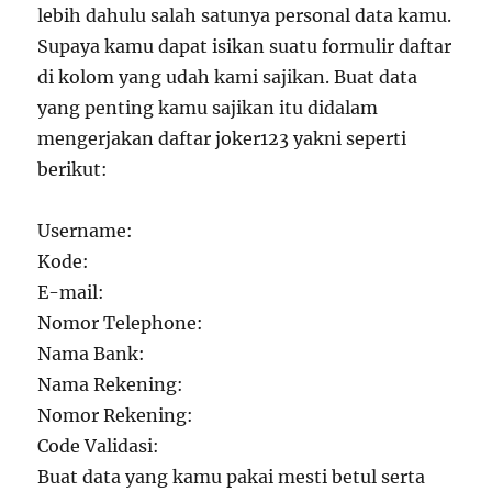
lebih dahulu salah satunya personal data kamu.
Supaya kamu dapat isikan suatu formulir daftar
di kolom yang udah kami sajikan. Buat data
yang penting kamu sajikan itu didalam
mengerjakan daftar joker123 yakni seperti
berikut:
Username:
Kode:
E-mail:
Nomor Telephone:
Nama Bank:
Nama Rekening:
Nomor Rekening:
Code Validasi:
Buat data yang kamu pakai mesti betul serta