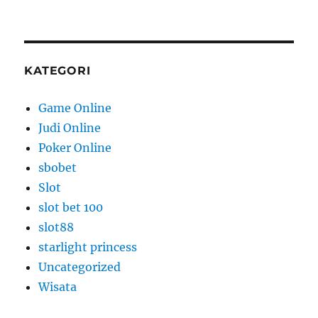
KATEGORI
Game Online
Judi Online
Poker Online
sbobet
Slot
slot bet 100
slot88
starlight princess
Uncategorized
Wisata