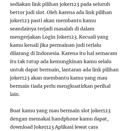
sediakan link pilihan joker123 pada seluruh
bettor judi slot. Oleh karena ada link pilihan
joker123 pasti akan membantu kamu
seandainya terjadi masalah di dalam
mengerjakan Login Joker123. Kecuali yang
kamu kenali jika permainan judi terlalu
dilarang di Indonesia. Karena itu hal semacam
itu tak tutup ada kemungkinan kamu selalu
untuk dapat bermain, lantaran ada link pilihan
joker123 akan membantu kamu yang mau
bermain tiada perlu mengkuatirkan perihal
lain.
Buat kamu yang mau bermain slot joker123
dengan memakai handphone kamu dapat,
download Joker123 Aplikasi lewat cara