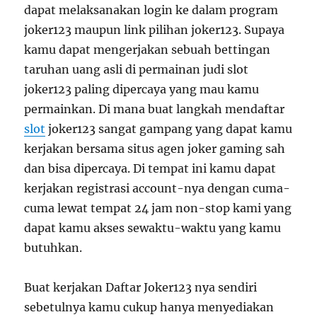
dapat melaksanakan login ke dalam program
joker123 maupun link pilihan joker123. Supaya
kamu dapat mengerjakan sebuah bettingan
taruhan uang asli di permainan judi slot
joker123 paling dipercaya yang mau kamu
permainkan. Di mana buat langkah mendaftar
slot
joker123 sangat gampang yang dapat kamu
kerjakan bersama situs agen joker gaming sah
dan bisa dipercaya. Di tempat ini kamu dapat
kerjakan registrasi account-nya dengan cuma-
cuma lewat tempat 24 jam non-stop kami yang
dapat kamu akses sewaktu-waktu yang kamu
butuhkan.
Buat kerjakan Daftar Joker123 nya sendiri
sebetulnya kamu cukup hanya menyediakan