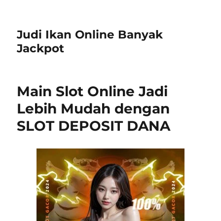
Judi Ikan Online Banyak
Jackpot
Main Slot Online Jadi
Lebih Mudah dengan
SLOT DEPOSIT DANA