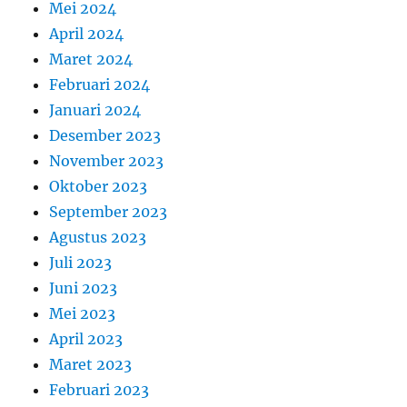
Mei 2024
April 2024
Maret 2024
Februari 2024
Januari 2024
Desember 2023
November 2023
Oktober 2023
September 2023
Agustus 2023
Juli 2023
Juni 2023
Mei 2023
April 2023
Maret 2023
Februari 2023