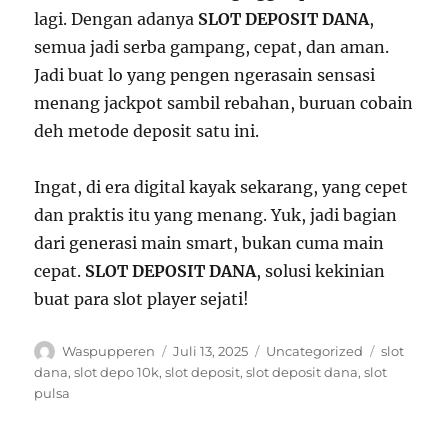
lagi. Dengan adanya
SLOT DEPOSIT DANA
,
semua jadi serba gampang, cepat, dan aman.
Jadi buat lo yang pengen ngerasain sensasi
menang jackpot sambil rebahan, buruan cobain
deh metode deposit satu ini.
Ingat, di era digital kayak sekarang, yang cepet
dan praktis itu yang menang. Yuk, jadi bagian
dari generasi main smart, bukan cuma main
cepat.
SLOT DEPOSIT DANA
, solusi kekinian
buat para slot player sejati!
P
D
K
T
Waspupperen
Juli 13, 2025
Uncategorized
slot
e
i
a
a
dana
,
slot depo 10k
,
slot deposit
,
slot deposit dana
,
slot
n
p
t
g
pulsa
u
o
e
l
s
g