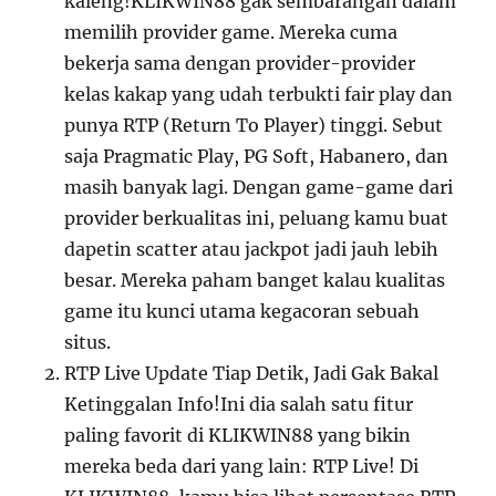
kaleng!KLIKWIN88 gak sembarangan dalam
memilih provider game. Mereka cuma
bekerja sama dengan provider-provider
kelas kakap yang udah terbukti fair play dan
punya RTP (Return To Player) tinggi. Sebut
saja Pragmatic Play, PG Soft, Habanero, dan
masih banyak lagi. Dengan game-game dari
provider berkualitas ini, peluang kamu buat
dapetin scatter atau jackpot jadi jauh lebih
besar. Mereka paham banget kalau kualitas
game itu kunci utama kegacoran sebuah
situs.
RTP Live Update Tiap Detik, Jadi Gak Bakal
Ketinggalan Info!Ini dia salah satu fitur
paling favorit di KLIKWIN88 yang bikin
mereka beda dari yang lain: RTP Live! Di