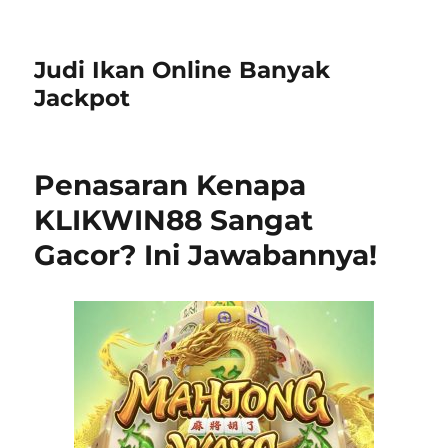
Judi Ikan Online Banyak
Jackpot
Penasaran Kenapa
KLIKWIN88 Sangat
Gacor? Ini Jawabannya!