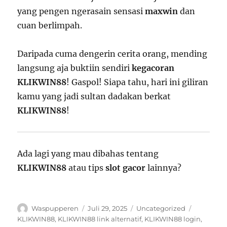
yang pengen ngerasain sensasi
maxwin
dan
cuan berlimpah.
Daripada cuma dengerin cerita orang, mending
langsung aja buktiin sendiri
kegacoran
KLIKWIN88
! Gaspol! Siapa tahu, hari ini giliran
kamu yang jadi sultan dadakan berkat
KLIKWIN88
!
Ada lagi yang mau dibahas tentang
KLIKWIN88
atau tips
slot gacor
lainnya?
P
D
K
T
Waspupperen
Juli 29, 2025
Uncategorized
e
i
a
a
KLIKWIN88
,
KLIKWIN88 link alternatif
,
KLIKWIN88 login
,