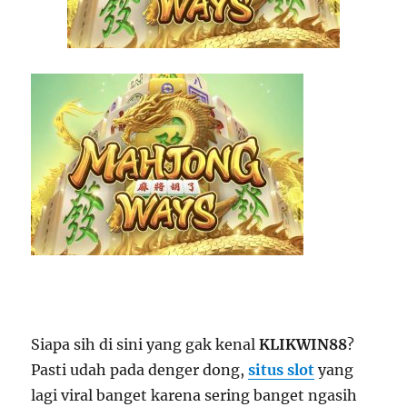
Siapa sih di sini yang gak kenal
KLIKWIN88
?
Pasti udah pada denger dong,
situs slot
yang
lagi viral banget karena sering banget ngasih