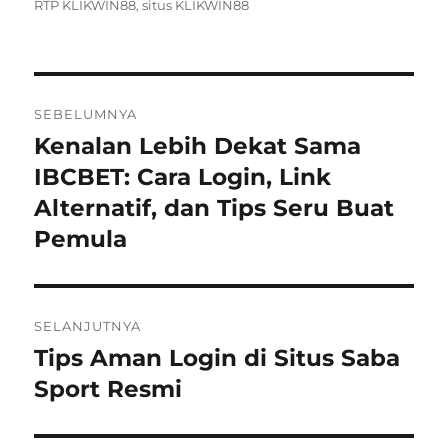
n
p
t
g
RTP KLIKWIN88
,
situs KLIKWIN88
u
o
e
l
s
g
i
k
o
s
a
r
N
n
i
SEBELUMNYA
p
a
Kenalan Lebih Dekat Sama
P
a
o
IBCBET: Cara Login, Link
d
v
a
s
Alternatif, dan Tips Seru Buat
i
s
Pemula
e
g
b
a
e
SELANJUTNYA
l
s
Tips Aman Login di Situs Saba
P
u
i
o
Sport Resmi
m
s
n
p
b