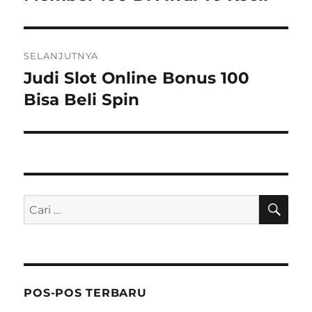
a
s
i
s
e
g
SELANJUTNYA
b
Judi Slot Online Bonus 100
P
a
e
o
Bisa Beli Spin
l
s
s
u
b
i
m
e
n
p
r
y
i
o
C
P
a
A
k
R
e
:
s
u
I
n
t
c
n
a
y
POS-POS TERBARU
r
a