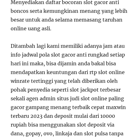
Menyediakan daftar bocoran slot gacor anti
boncos serta kemungkinan menang yang lebih
besar untuk anda selama memasang taruhan
online uang asli.
Ditambah lagi kami memiliki adanya jam atau
info jadwal pola slot gacor anti rungkad setiap
hari ini maka, bisa dijamin anda bakal bisa
mendapatkan keuntungan dari rtp slot online
winrate tertinggi yang telah diberikan oleh
pohak penyedia seperti slot jackpot terbesar
sekali agen admin situs judi slot online paling
gacor gampang menang terbaik cepat maxwin
terbaru 2023 dan deposit mulai dari 10000
rupiah bisa menggunakan slot deposit via
dana, gopay, ovo, linkaja dan slot pulsa tanpa