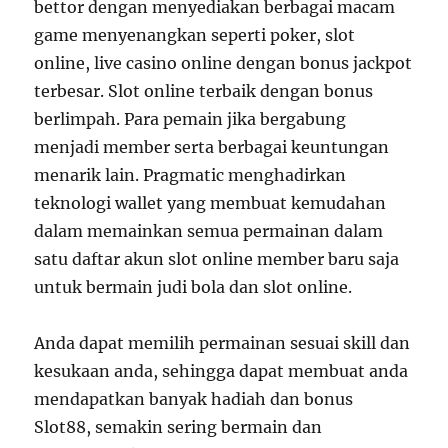
bettor dengan menyediakan berbagai macam
game menyenangkan seperti poker, slot
online, live casino online dengan bonus jackpot
terbesar. Slot online terbaik dengan bonus
berlimpah. Para pemain jika bergabung
menjadi member serta berbagai keuntungan
menarik lain. Pragmatic menghadirkan
teknologi wallet yang membuat kemudahan
dalam memainkan semua permainan dalam
satu daftar akun slot online member baru saja
untuk bermain judi bola dan slot online.
Anda dapat memilih permainan sesuai skill dan
kesukaan anda, sehingga dapat membuat anda
mendapatkan banyak hadiah dan bonus
Slot88, semakin sering bermain dan