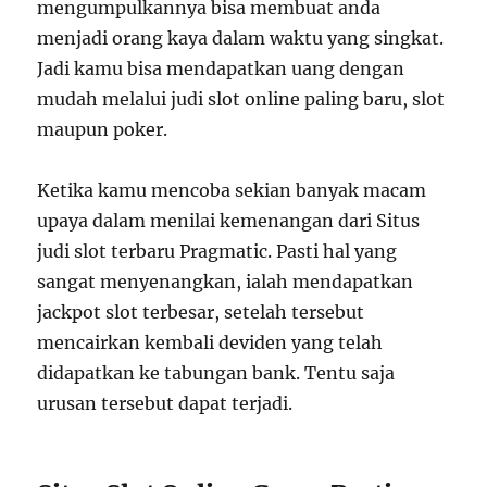
mengumpulkannya bisa membuat anda
menjadi orang kaya dalam waktu yang singkat.
Jadi kamu bisa mendapatkan uang dengan
mudah melalui judi slot online paling baru, slot
maupun poker.
Ketika kamu mencoba sekian banyak macam
upaya dalam menilai kemenangan dari Situs
judi slot terbaru Pragmatic. Pasti hal yang
sangat menyenangkan, ialah mendapatkan
jackpot slot terbesar, setelah tersebut
mencairkan kembali deviden yang telah
didapatkan ke tabungan bank. Tentu saja
urusan tersebut dapat terjadi.