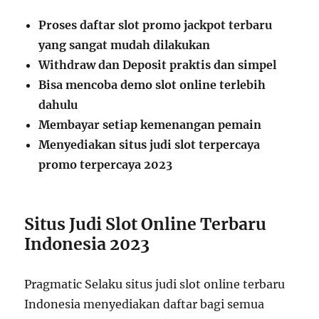
Proses daftar slot promo jackpot terbaru
yang sangat mudah dilakukan
Withdraw dan Deposit praktis dan simpel
Bisa mencoba demo slot online terlebih
dahulu
Membayar setiap kemenangan pemain
Menyediakan situs judi slot terpercaya
promo terpercaya 2023
Situs Judi Slot Online Terbaru
Indonesia 2023
Pragmatic Selaku situs judi slot online terbaru
Indonesia menyediakan daftar bagi semua