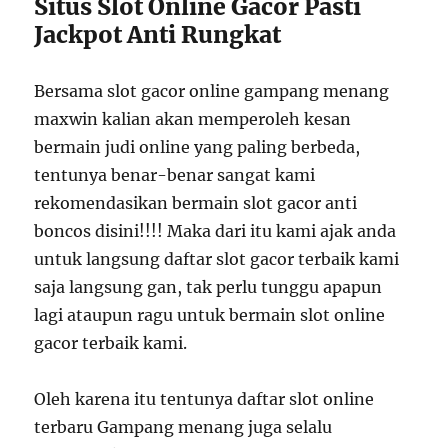
Situs Slot Online Gacor Pasti
Jackpot Anti Rungkat
Bersama slot gacor online gampang menang
maxwin kalian akan memperoleh kesan
bermain judi online yang paling berbeda,
tentunya benar-benar sangat kami
rekomendasikan bermain slot gacor anti
boncos disini!!!! Maka dari itu kami ajak anda
untuk langsung daftar slot gacor terbaik kami
saja langsung gan, tak perlu tunggu apapun
lagi ataupun ragu untuk bermain slot online
gacor terbaik kami.
Oleh karena itu tentunya daftar slot online
terbaru Gampang menang juga selalu