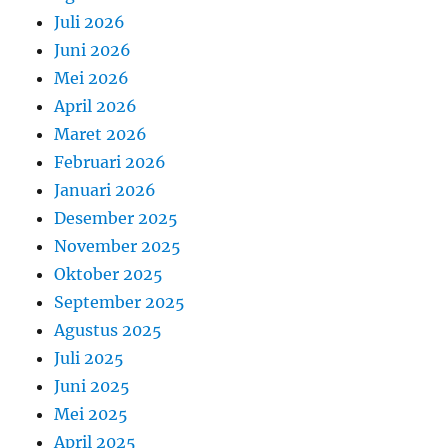
Juli 2026
Juni 2026
Mei 2026
April 2026
Maret 2026
Februari 2026
Januari 2026
Desember 2025
November 2025
Oktober 2025
September 2025
Agustus 2025
Juli 2025
Juni 2025
Mei 2025
April 2025