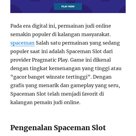
Pada era digital ini, permainan judi online
semakin populer di kalangan masyarakat.
spaceman
Salah satu permainan yang sedang
populer saat ini adalah Spaceman Slot dari
provider Pragmatic Play. Game ini dikenal
dengan tingkat kemenangan yang tinggi atau
“gacor banget winrate tertinggi”. Dengan
grafis yang menarik dan gameplay yang seru,
Spaceman Slot telah menjadi favorit di
kalangan pemain judi online.
Pengenalan Spaceman Slot