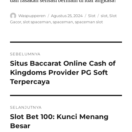
dan rasakan sensasi bermain di luar angkasa!
P
D
K
T
Waspupperen
Agustus 25, 2024
Slot
slot
,
Slot
e
i
a
a
Gacor
,
slot spaceman
,
spaceman
,
spaceman slot
n
p
t
g
u
o
e
l
s
g
i
k
o
N
s
a
r
SEBELUMNYA
n
i
a
Situs Baccarat Online Cash of
P
p
o
Kingdoms Provider PG Soft
a
v
d
s
Terpercaya
a
i
s
e
g
b
SELANJUTNYA
a
e
Slot Bet 100: Kunci Menang
P
l
s
o
Besar
u