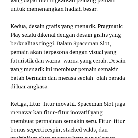
yang dapat meningkatkan peluang pemain
untuk memenangkan hadiah besar.
Kedua, desain grafis yang menarik. Pragmatic
Play selalu dikenal dengan desain grafis yang
berkualitas tinggi. Dalam Spaceman Slot,
pemain akan terpesona dengan visual yang
futuristik dan warna-warna yang cerah. Desain
yang menarik ini membuat pemain semakin
betah bermain dan merasa seolah-olah berada
di luar angkasa.
Ketiga, fitur-fitur inovatif. Spaceman Slot juga
menawarkan fitur-fitur inovatif yang
membuat permainan semakin seru. Fitur-fitur
bonus seperti respin, stacked wilds, dan