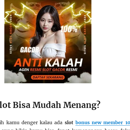
lot Bisa Mudah Menang?
ih kamu denger kalau ada
slot
bonus new member 1