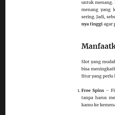
untuk menang. B
menang yang l
sering. Jadi, s
nya tinggi
agar 
Manfaatk
Slot yang muda
bisa meningkat
fitur yang perl
Free Spins
– Fi
tanpa harus me
kamu ke kemena