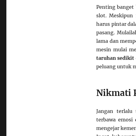
Penting banget
slot. Meskipun
harus pintar d
pasang. Mulaila
lama dan mempel
mesin mulai m
taruhan sedikit
peluang untuk m
Nikmati 
Jangan terlalu
terbawa emosi
mengejar kemen