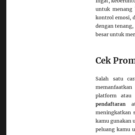
Ingat, keberunt
untuk menang b
kontrol emosi, 
dengan tenang, 
besar untuk me
Cek Prom
Salah satu ca
memanfaatka
platform atau
pendaftaran
a
meningkatkan sa
kamu gunakan 
peluang kamu u