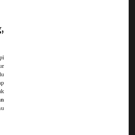
,
pi
ur
lu
ap
uk
an
hu