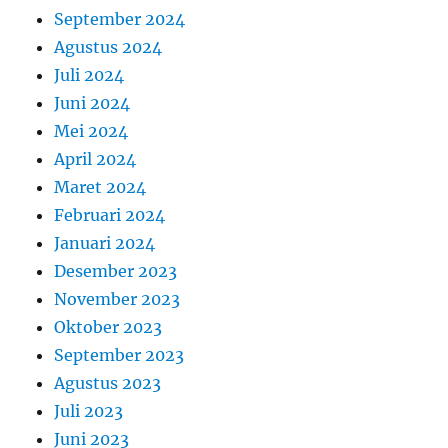
September 2024
Agustus 2024
Juli 2024
Juni 2024
Mei 2024
April 2024
Maret 2024
Februari 2024
Januari 2024
Desember 2023
November 2023
Oktober 2023
September 2023
Agustus 2023
Juli 2023
Juni 2023