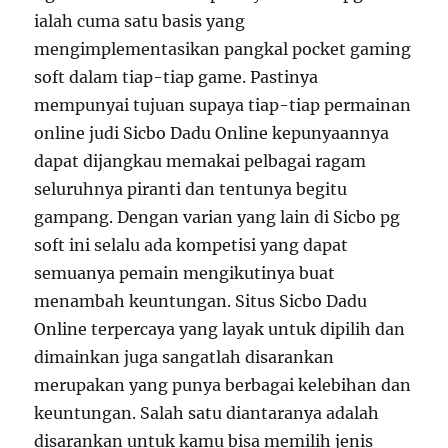
ialah cuma satu basis yang
mengimplementasikan pangkal pocket gaming
soft dalam tiap-tiap game. Pastinya
mempunyai tujuan supaya tiap-tiap permainan
online judi Sicbo Dadu Online kepunyaannya
dapat dijangkau memakai pelbagai ragam
seluruhnya piranti dan tentunya begitu
gampang. Dengan varian yang lain di Sicbo pg
soft ini selalu ada kompetisi yang dapat
semuanya pemain mengikutinya buat
menambah keuntungan. Situs Sicbo Dadu
Online terpercaya yang layak untuk dipilih dan
dimainkan juga sangatlah disarankan
merupakan yang punya berbagai kelebihan dan
keuntungan. Salah satu diantaranya adalah
disarankan untuk kamu bisa memilih jenis