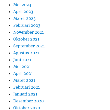
Mei 2023
April 2023
Maret 2023
Februari 2023
November 2021
Oktober 2021
September 2021
Agustus 2021
Juni 2021
Mei 2021
April 2021
Maret 2021
Februari 2021
Januari 2021
Desember 2020
Oktober 2020