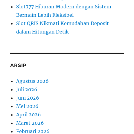
u
Slot777 Hiburan Modern dengan Sistem
k
Bermain Lebih Fleksibel
:
Slot QRIS Nikmati Kemudahan Deposit
dalam Hitungan Detik
ARSIP
Agustus 2026
Juli 2026
Juni 2026
Mei 2026
April 2026
Maret 2026
Februari 2026