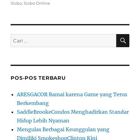
i
a
a
Sicbo
,
Sicbo Online
p
t
g
o
e
s
g
k
o
a
r
C
P
A
n
i
R
e
p
I
n
a
d
c
a
a
POS-POS TERBARU
r
i
ARESGACOR Ramai karena Game yang Terus
a
Berkembang
n
SaddleBrookeCondos Menghadirkan Standar
u
Hidup Lebih Nyaman
n
Mengulas Berbagai Keunggulan yang
t
Dimiliki SmokeshopClinton Kini