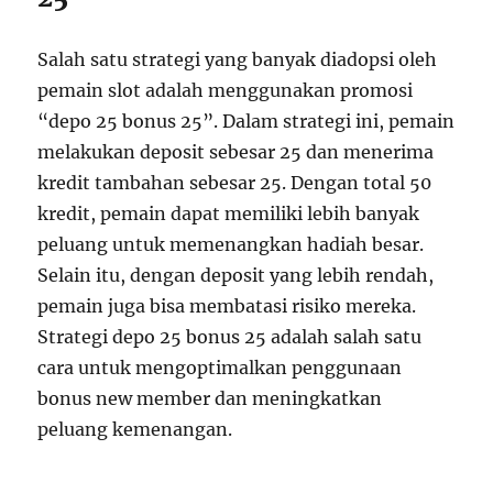
Salah satu strategi yang banyak diadopsi oleh
pemain slot adalah menggunakan promosi
“depo 25 bonus 25”. Dalam strategi ini, pemain
melakukan deposit sebesar 25 dan menerima
kredit tambahan sebesar 25. Dengan total 50
kredit, pemain dapat memiliki lebih banyak
peluang untuk memenangkan hadiah besar.
Selain itu, dengan deposit yang lebih rendah,
pemain juga bisa membatasi risiko mereka.
Strategi depo 25 bonus 25 adalah salah satu
cara untuk mengoptimalkan penggunaan
bonus new member dan meningkatkan
peluang kemenangan.