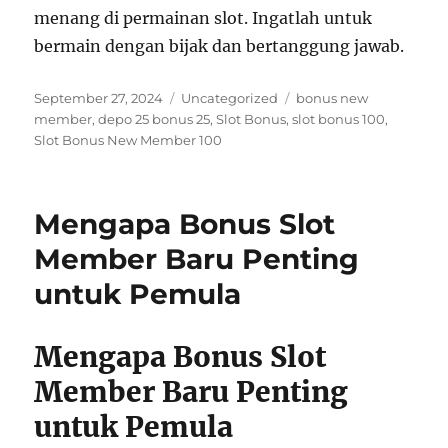
menang di permainan slot. Ingatlah untuk
bermain dengan bijak dan bertanggung jawab.
D
K
T
September 27, 2024
Uncategorized
bonus new
i
a
a
member
,
depo 25 bonus 25
,
Slot Bonus
,
slot bonus 100
,
p
t
g
Slot Bonus New Member 100
o
e
s
g
k
o
Mengapa Bonus Slot
a
r
n
i
Member Baru Penting
p
untuk Pemula
a
d
a
Mengapa Bonus Slot
Member Baru Penting
untuk Pemula