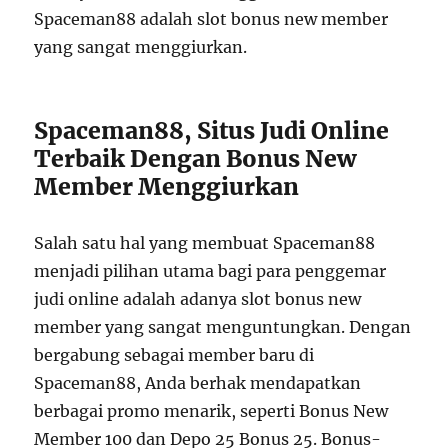
Spaceman88 adalah slot bonus new member
yang sangat menggiurkan.
Spaceman88, Situs Judi Online
Terbaik Dengan Bonus New
Member Menggiurkan
Salah satu hal yang membuat Spaceman88
menjadi pilihan utama bagi para penggemar
judi online adalah adanya slot bonus new
member yang sangat menguntungkan. Dengan
bergabung sebagai member baru di
Spaceman88, Anda berhak mendapatkan
berbagai promo menarik, seperti Bonus New
Member 100 dan Depo 25 Bonus 25. Bonus-