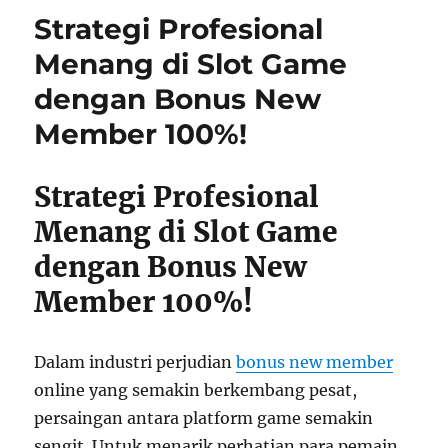
k
o
Strategi Profesional
a
r
n
i
Menang di Slot Game
p
dengan Bonus New
a
d
Member 100%!
a
Strategi Profesional
Menang di Slot Game
dengan Bonus New
Member 100%!
Dalam industri perjudian
bonus new member
online yang semakin berkembang pesat,
persaingan antara platform game semakin
sengit. Untuk menarik perhatian para pemain,