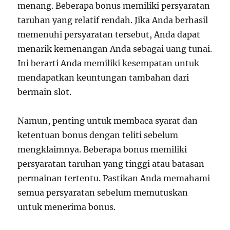
menang. Beberapa bonus memiliki persyaratan
taruhan yang relatif rendah. Jika Anda berhasil
memenuhi persyaratan tersebut, Anda dapat
menarik kemenangan Anda sebagai uang tunai.
Ini berarti Anda memiliki kesempatan untuk
mendapatkan keuntungan tambahan dari
bermain slot.
Namun, penting untuk membaca syarat dan
ketentuan bonus dengan teliti sebelum
mengklaimnya. Beberapa bonus memiliki
persyaratan taruhan yang tinggi atau batasan
permainan tertentu. Pastikan Anda memahami
semua persyaratan sebelum memutuskan
untuk menerima bonus.