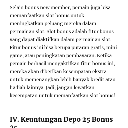
Selain bonus new member, pemain juga bisa
memanfaatkan slot bonus untuk
meningkatkan peluang mereka dalam
permainan slot. Slot bonus adalah fitur bonus
yang dapat diaktifkan dalam permainan slot.
Fitur bonus ini bisa berupa putaran gratis, mini
game, atau peningkatan pembayaran. Ketika
pemain berhasil mengaktifkan fitur bonus ini,
mereka akan diberikan kesempatan ekstra
untuk memenangkan lebih banyak kredit atau
hadiah lainnya. Jadi, jangan lewatkan
kesempatan untuk memanfaatkan slot bonus!
IV. Keuntungan Depo 25 Bonus
25