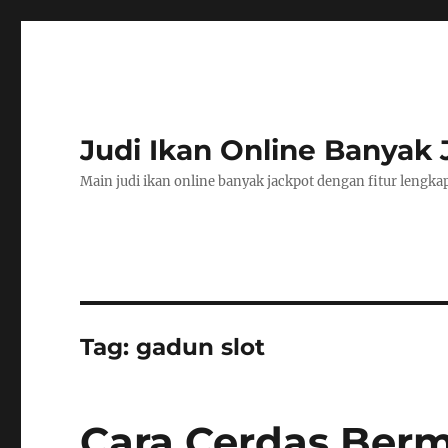
Judi Ikan Online Banyak
Main judi ikan online banyak jackpot dengan fitur lengka
Tag:
gadun slot
Cara Cerdas Berma