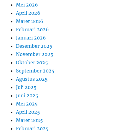
Mei 2026
April 2026
Maret 2026
Februari 2026
Januari 2026
Desember 2025
November 2025
Oktober 2025
September 2025
Agustus 2025
Juli 2025
Juni 2025
Mei 2025
April 2025
Maret 2025
Februari 2025