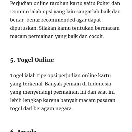
Perjudian online taruhan kartu yaitu Poker dan
Domino ialah opsi yang lain sangatlah baik dan
benar-benar recommended agar dapat
diputuskan. Silakan kamu tentukan bermacam
macam permainan yang baik dan cocok.
5. Togel Online
Togel ialah tipe opsi perjudian online kartu
yang terkenal. Banyak pemain di Indonesia
yang menyenangi permainan ini dan saat ini
lebih lengkap karena banyak macam pasaran
togel dari beragam negara.