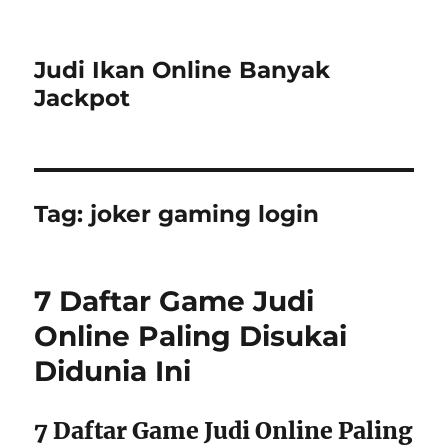
Judi Ikan Online Banyak
Jackpot
Tag:
joker gaming login
7 Daftar Game Judi
Online Paling Disukai
Didunia Ini
7 Daftar Game Judi Online Paling