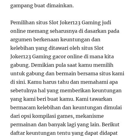
gampang buat dimainkan.
Pemilihan situs Slot Joker123 Gaming judi
online memang seharusnya di dasarkan pada
argumen berkenaan keuntungan dan
kelebihan yang ditawari oleh situs Slot
Joker123 Gaming gacor online di mana kita
gabung. Demikian pula saat kamu memilih
untuk gabung dan bermain bersama situs kami
di sini. Kamu harus tahu dan memahami apa
sebetulnya hal yang memberikan keuntungan
yang kami beri buat kamu. Kami tawarkan
bermacam kelebihan dan keuntungan dimulai
dari opsi kompilasi games, mekanisme
permainan dan banyak lagi yang lain. Berikut
daftar keuntungan tentu yang dapat didapat