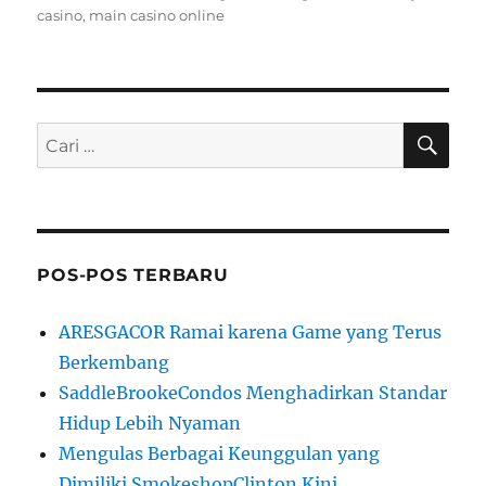
i
a
a
casino
,
main casino online
p
t
g
o
e
s
g
k
o
a
r
C
P
A
n
i
R
e
p
I
n
a
d
c
a
a
POS-POS TERBARU
r
i
ARESGACOR Ramai karena Game yang Terus
a
Berkembang
n
SaddleBrookeCondos Menghadirkan Standar
u
Hidup Lebih Nyaman
n
Mengulas Berbagai Keunggulan yang
t
Dimiliki SmokeshopClinton Kini