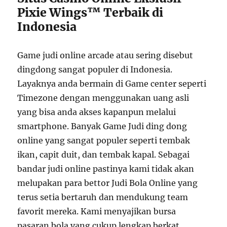
Pixie Wings™ Terbaik di
Indonesia
Game judi online arcade atau sering disebut
dingdong sangat populer di Indonesia.
Layaknya anda bermain di Game center seperti
Timezone dengan menggunakan uang asli
yang bisa anda akses kapanpun melalui
smartphone. Banyak Game Judi ding dong
online yang sangat populer seperti tembak
ikan, capit duit, dan tembak kapal. Sebagai
bandar judi online pastinya kami tidak akan
melupakan para bettor Judi Bola Online yang
terus setia bertaruh dan mendukung team
favorit mereka. Kami menyajikan bursa
pasaran bola yang cukup lengkap berkat