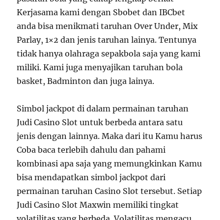
Kerjasama kami dengan Sbobet dan IBCbet
anda bisa menikmati taruhan Over Under, Mix
Parlay, 1×2 dan jenis taruhan lainya. Tentunya
tidak hanya olahraga sepakbola saja yang kami
miliki. Kami juga menyajikan taruhan bola
basket, Badminton dan juga lainya.
Simbol jackpot di dalam permainan taruhan
Judi Casino Slot untuk berbeda antara satu
jenis dengan lainnya. Maka dari itu Kamu harus
Coba baca terlebih dahulu dan pahami
kombinasi apa saja yang memungkinkan Kamu
bisa mendapatkan simbol jackpot dari
permainan taruhan Casino Slot tersebut. Setiap
Judi Casino Slot Maxwin memiliki tingkat
volatilitas yang berbeda. Volatilitas mengacu