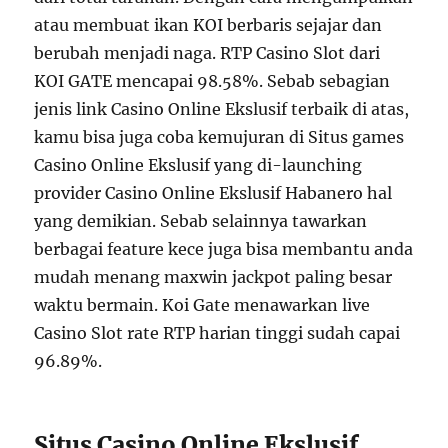
atau membuat ikan KOI berbaris sejajar dan
berubah menjadi naga. RTP Casino Slot dari
KOI GATE mencapai 98.58%. Sebab sebagian
jenis link Casino Online Ekslusif terbaik di atas,
kamu bisa juga coba kemujuran di Situs games
Casino Online Ekslusif yang di-launching
provider Casino Online Ekslusif Habanero hal
yang demikian. Sebab selainnya tawarkan
berbagai feature kece juga bisa membantu anda
mudah menang maxwin jackpot paling besar
waktu bermain. Koi Gate menawarkan live
Casino Slot rate RTP harian tinggi sudah capai
96.89%.
Situs Casino Online Ekslusif