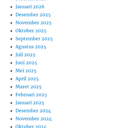
Januari 2026
Desember 2025
November 2025
Oktober 2025
September 2025
Agustus 2025
Juli 2025
Juni 2025
Mei 2025
April 2025
Maret 2025
Februari 2025
Januari 2025
Desember 2024
November 2024
Oktober 2024