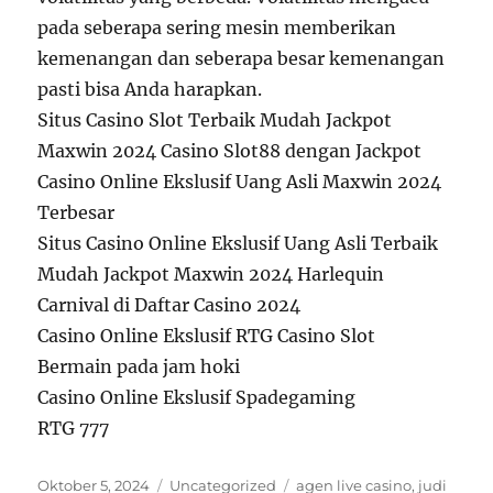
pada seberapa sering mesin memberikan
kemenangan dan seberapa besar kemenangan
pasti bisa Anda harapkan.
Situs Casino Slot Terbaik Mudah Jackpot
Maxwin 2024 Casino Slot88 dengan Jackpot
Casino Online Ekslusif Uang Asli Maxwin 2024
Terbesar
Situs Casino Online Ekslusif Uang Asli Terbaik
Mudah Jackpot Maxwin 2024 Harlequin
Carnival di Daftar Casino 2024
Casino Online Ekslusif RTG Casino Slot
Bermain pada jam hoki
Casino Online Ekslusif Spadegaming
RTG 777
D
K
T
Oktober 5, 2024
Uncategorized
agen live casino
,
judi