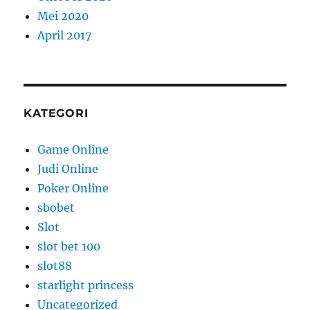
Mei 2020
April 2017
KATEGORI
Game Online
Judi Online
Poker Online
sbobet
Slot
slot bet 100
slot88
starlight princess
Uncategorized