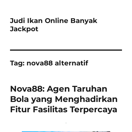
Judi Ikan Online Banyak
Jackpot
Tag:
nova88 alternatif
Nova88: Agen Taruhan
Bola yang Menghadirkan
Fitur Fasilitas Terpercaya