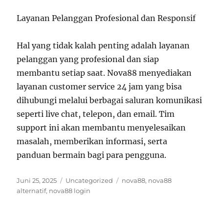
Layanan Pelanggan Profesional dan Responsif
Hal yang tidak kalah penting adalah layanan
pelanggan yang profesional dan siap
membantu setiap saat. Nova88 menyediakan
layanan customer service 24 jam yang bisa
dihubungi melalui berbagai saluran komunikasi
seperti live chat, telepon, dan email. Tim
support ini akan membantu menyelesaikan
masalah, memberikan informasi, serta
panduan bermain bagi para pengguna.
D
K
T
Juni 25, 2025
Uncategorized
nova88
,
nova88
i
a
a
alternatif
,
nova88 login
p
t
g
o
e