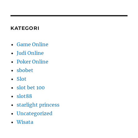
KATEGORI
Game Online
Judi Online
Poker Online
sbobet
Slot
slot bet 100
slot88
starlight princess
Uncategorized
Wisata