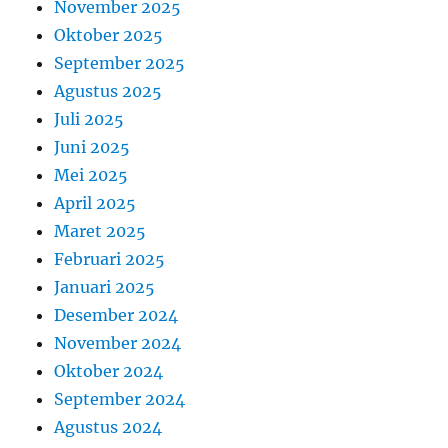
November 2025
Oktober 2025
September 2025
Agustus 2025
Juli 2025
Juni 2025
Mei 2025
April 2025
Maret 2025
Februari 2025
Januari 2025
Desember 2024
November 2024
Oktober 2024
September 2024
Agustus 2024