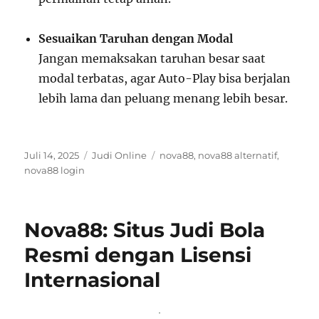
Sesuaikan Taruhan dengan Modal
Jangan memaksakan taruhan besar saat
modal terbatas, agar Auto-Play bisa berjalan
lebih lama dan peluang menang lebih besar.
D
K
T
Juli 14, 2025
Judi Online
nova88
,
nova88 alternatif
,
i
a
a
nova88 login
p
t
g
o
e
s
g
Nova88: Situs Judi Bola
k
o
a
r
Resmi dengan Lisensi
n
i
Internasional
p
a
d