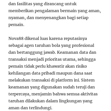
dan fasilitas yang dirancang untuk
memberikan pengalaman bermain yang aman,
nyaman, dan menyenangkan bagi setiap
pemain.
Nova88 dikenal luas karena reputasinya
sebagai agen taruhan bola yang profesional
dan bertanggung jawab. Keamanan data dan
transaksi menjadi prioritas utama, sehingga
pemain tidak perlu khawatir akan risiko
kehilangan data pribadi maupun dana saat
melakukan transaksi di platform ini. Sistem
keamanan yang digunakan sudah teruji dan
terpercaya, menjamin bahwa semua aktivitas
taruhan dilakukan dalam lingkungan yang
aman dan terlindungi.