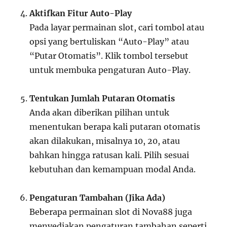
Aktifkan Fitur Auto-Play
Pada layar permainan slot, cari tombol atau
opsi yang bertuliskan “Auto-Play” atau
“Putar Otomatis”. Klik tombol tersebut
untuk membuka pengaturan Auto-Play.
Tentukan Jumlah Putaran Otomatis
Anda akan diberikan pilihan untuk
menentukan berapa kali putaran otomatis
akan dilakukan, misalnya 10, 20, atau
bahkan hingga ratusan kali. Pilih sesuai
kebutuhan dan kemampuan modal Anda.
Pengaturan Tambahan (Jika Ada)
Beberapa permainan slot di Nova88 juga
menyediakan pengaturan tambahan seperti