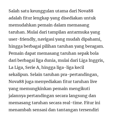
Salah satu keunggulan utama dari Nova88
adalah fitur lengkap yang disediakan untuk
memudahkan pemain dalam memasang
taruhan. Mulai dari tampilan antarmuka yang
user-friendly, navigasi yang mudah dipahami,
hingga berbagai pilihan taruhan yang beragam.
Pemain dapat memasang taruhan sepak bola
dari berbagai liga dunia, mulai dari Liga Inggris,
La Liga, Serie A, hingga liga-liga kecil
sekalipun. Selain taruhan pra-pertandingan,
Nova88 juga menyediakan fitur taruhan live
yang memungkinkan pemain mengikuti
jalannya pertandingan secara langsung dan
memasang taruhan secara real-time. Fitur ini
menambah sensasi dan tantangan tersendiri