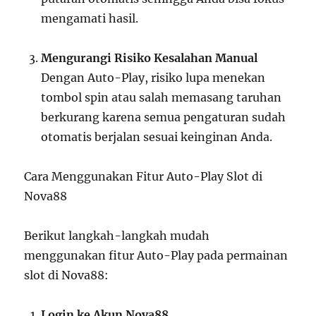
mengamati hasil.
Mengurangi Risiko Kesalahan Manual
Dengan Auto-Play, risiko lupa menekan
tombol spin atau salah memasang taruhan
berkurang karena semua pengaturan sudah
otomatis berjalan sesuai keinginan Anda.
Cara Menggunakan Fitur Auto-Play Slot di
Nova88
Berikut langkah-langkah mudah
menggunakan fitur Auto-Play pada permainan
slot di Nova88:
Login ke Akun Nova88