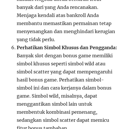
banyak dari yang Anda rencanakan.
Menjaga kendali atas bankroll Anda
membantu memastikan permainan tetap
menyenangkan dan menghindari kerugian
yang tidak perlu.
Perhatikan Simbol Khusus dan Pengganda:
Banyak slot dengan bonus game memiliki
simbol khusus seperti simbol wild atau
simbol scatter yang dapat mempengaruhi
hasil bonus game. Perhatikan simbol-
simbol ini dan cara kerjanya dalam bonus
game. Simbol wild, misalnya, dapat
menggantikan simbol lain untuk
membentuk kombinasi pemenang,
sedangkan simbol scatter dapat memicu
fitur bonus tambahan.