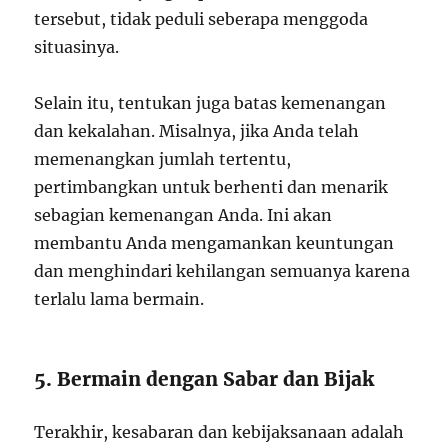
tersebut, tidak peduli seberapa menggoda
situasinya.
Selain itu, tentukan juga batas kemenangan
dan kekalahan. Misalnya, jika Anda telah
memenangkan jumlah tertentu,
pertimbangkan untuk berhenti dan menarik
sebagian kemenangan Anda. Ini akan
membantu Anda mengamankan keuntungan
dan menghindari kehilangan semuanya karena
terlalu lama bermain.
5. Bermain dengan Sabar dan Bijak
Terakhir, kesabaran dan kebijaksanaan adalah