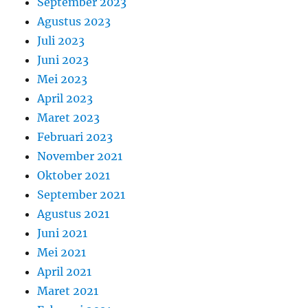
September 2023
Agustus 2023
Juli 2023
Juni 2023
Mei 2023
April 2023
Maret 2023
Februari 2023
November 2021
Oktober 2021
September 2021
Agustus 2021
Juni 2021
Mei 2021
April 2021
Maret 2021