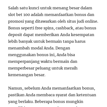
Salah satu kunci untuk menang besar dalam
slot bet 100 adalah memanfaatkan bonus dan
promosi yang ditawarkan oleh situs judi online.
Bonus seperti free spins, cashback, atau bonus
deposit dapat memberikan Anda kesempatan
lebih banyak untuk bermain tanpa harus
menambah modal Anda. Dengan
menggunakan bonus ini, Anda bisa
memperpanjang waktu bermain dan
memperbesar peluang untuk meraih
kemenangan besar.
Namun, sebelum Anda memanfaatkan bonus,
pastikan Anda membaca syarat dan ketentuan
yang berlaku. Beberapa bonus mungkin