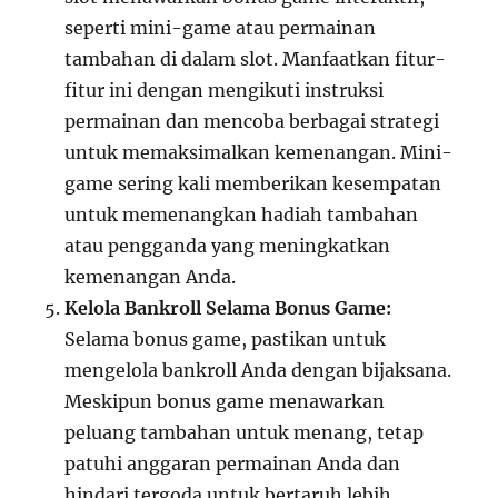
seperti mini-game atau permainan
tambahan di dalam slot. Manfaatkan fitur-
fitur ini dengan mengikuti instruksi
permainan dan mencoba berbagai strategi
untuk memaksimalkan kemenangan. Mini-
game sering kali memberikan kesempatan
untuk memenangkan hadiah tambahan
atau pengganda yang meningkatkan
kemenangan Anda.
Kelola Bankroll Selama Bonus Game:
Selama bonus game, pastikan untuk
mengelola bankroll Anda dengan bijaksana.
Meskipun bonus game menawarkan
peluang tambahan untuk menang, tetap
patuhi anggaran permainan Anda dan
hindari tergoda untuk bertaruh lebih