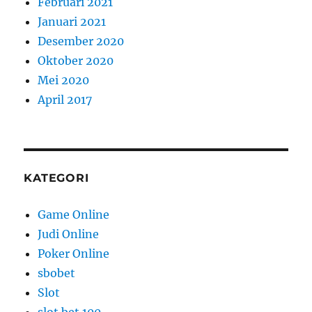
Februari 2021
Januari 2021
Desember 2020
Oktober 2020
Mei 2020
April 2017
KATEGORI
Game Online
Judi Online
Poker Online
sbobet
Slot