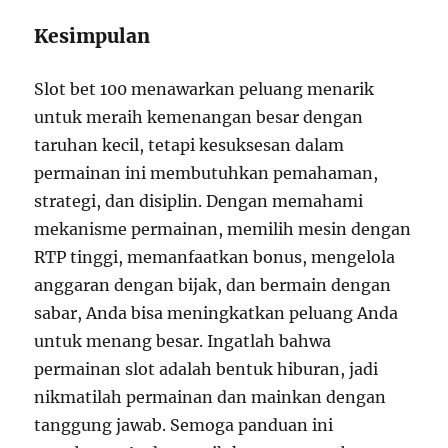
Kesimpulan
Slot bet 100 menawarkan peluang menarik
untuk meraih kemenangan besar dengan
taruhan kecil, tetapi kesuksesan dalam
permainan ini membutuhkan pemahaman,
strategi, dan disiplin. Dengan memahami
mekanisme permainan, memilih mesin dengan
RTP tinggi, memanfaatkan bonus, mengelola
anggaran dengan bijak, dan bermain dengan
sabar, Anda bisa meningkatkan peluang Anda
untuk menang besar. Ingatlah bahwa
permainan slot adalah bentuk hiburan, jadi
nikmatilah permainan dan mainkan dengan
tanggung jawab. Semoga panduan ini