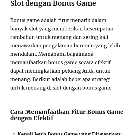
Slot dengan Bonus Game
Bonus game adalah fitur menarik dalam
banyak slot yang memberikan kesempatan
tambahan untuk menang dan sering kali
menawarkan pengalaman bermain yang lebih
mendalam. Memahami bagaimana
memanfaatkan bonus game secara efektif
dapat meningkatkan peluang Anda untuk
menang. Berikut adalah beberapa strategi
untuk menang di slot dengan bonus game.
Cara Memanfaatkan Fitur Bonus Game
dengan Efektif
Kenali Jenis Bonus Game yang Ditawarkan: