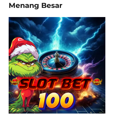
a
r
Menang Besar
n
i
p
a
d
a