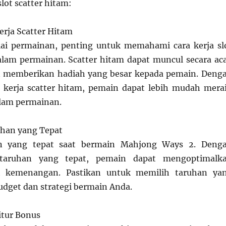
ot scatter hitam:
erja Scatter Hitam
i permainan, penting untuk memahami cara kerja sl
alam permainan. Scatter hitam dapat muncul secara ac
n memberikan hadiah yang besar kepada pemain. Deng
kerja scatter hitam, pemain dapat lebih mudah mera
lam permainan.
uhan yang Tepat
han yang tepat saat bermain Mahjong Ways 2. Deng
aruhan yang tepat, pemain dapat mengoptimalk
h kemenangan. Pastikan untuk memilih taruhan ya
udget dan strategi bermain Anda.
itur Bonus