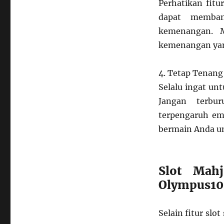
Perhatikan fit
dapat memban
kemenangan. M
kemenangan yan
4. Tetap Tenang
Selalu ingat un
Jangan terbu
terpengaruh emo
bermain Anda u
Slot Mah
Olympus10
Selain fitur slo