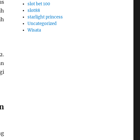
us
slot bet 100
ih
slot88
starlight princess
ih
Uncategorized
Wisata
2.
an
gi
n
ng