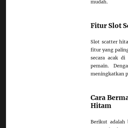
mudah.
Fitur Slot
Slot scatter h
fitur yang palin
secara acak d
pemain. Denga
meningkatkan p
Cara Berma
Hitam
Berikut adalah