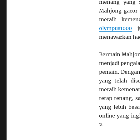
menang yang s
Mahjong gacor
meraih kemena
olympus1000
ju
menawarkan hadi
Bermain Mahjon
menjadi pengal
pemain. Dengan
yang telah dis
meraih kemenan
tetap tenang, 
yang lebih besa
online yang in
2.