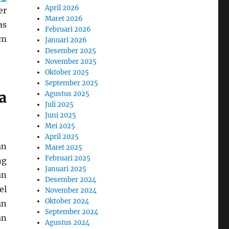
April 2026
er
Maret 2026
as
Februari 2026
am
Januari 2026
Desember 2025
November 2025
Oktober 2025
September 2025
a
Agustus 2025
Juli 2025
Juni 2025
Mei 2025
April 2025
an
Maret 2025
Februari 2025
ng
Januari 2025
an
Desember 2024
el
November 2024
Oktober 2024
an
September 2024
an
Agustus 2024