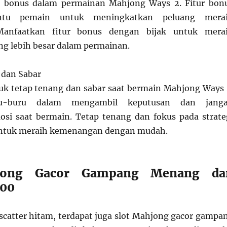
ur bonus dalam permainan Mahjong Ways 2. Fitur bon
tu pemain untuk meningkatkan peluang mera
anfaatkan fitur bonus dengan bijak untuk mera
g lebih besar dalam permainan.
 dan Sabar
tuk tetap tenang dan sabar saat bermain Mahjong Ways 
ru-buru dalam mengambil keputusan dan jang
si saat bermain. Tetap tenang dan fokus pada strate
ntuk meraih kemenangan dengan mudah.
jong Gacor Gampang Menang da
00
t scatter hitam, terdapat juga slot Mahjong gacor gampa