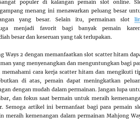
angat populer di kalangan pemain slot online. Sl
 gampang menang ini menawarkan peluang besar unt
ngan yang besar. Selain itu, permainan slot
li
ga menjadi favorit bagi banyak pemain kare
ah besar dan keseruan yang tak terlupakan.
g Ways 2 dengan memanfaatkan slot scatter hitam dap
aman yang menyenangkan dan menguntungkan bagi pa
 memahami cara kerja scatter hitam dan mengikuti ti
ebutkan di atas, pemain dapat meningkatkan pelua
gan dengan mudah dalam permainan. Jangan lupa unt
sabar, dan fokus saat bermain untuk meraih kemenang
r. Semoga artikel ini bermanfaat bagi para pemain sl
gin meraih kemenangan dalam permainan Mahjong Wa