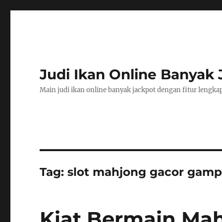
Judi Ikan Online Banyak
Main judi ikan online banyak jackpot dengan fitur lengka
Tag:
slot mahjong gacor gam
Kiat Bermain Mah