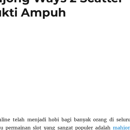
ukti Ampuh
nline telah menjadi hobi bagi banyak orang di selur
atu permainan slot yang sangat populer adalah
mahjo