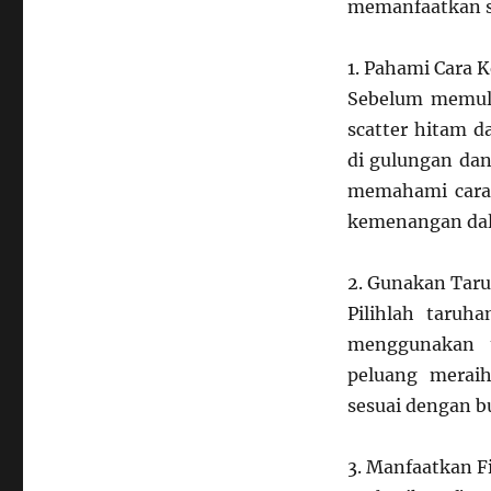
memanfaatkan sl
1. Pahami Cara K
Sebelum memula
scatter hitam d
di gulungan da
memahami cara 
kemenangan da
2. Gunakan Tar
Pilihlah taru
menggunakan t
peluang merai
sesuai dengan b
3. Manfaatkan F