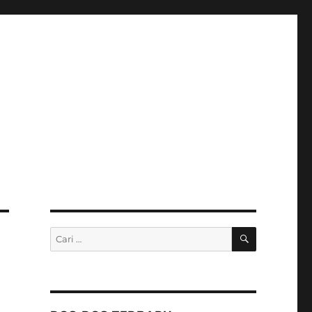
CARI
Pencarian
untuk: