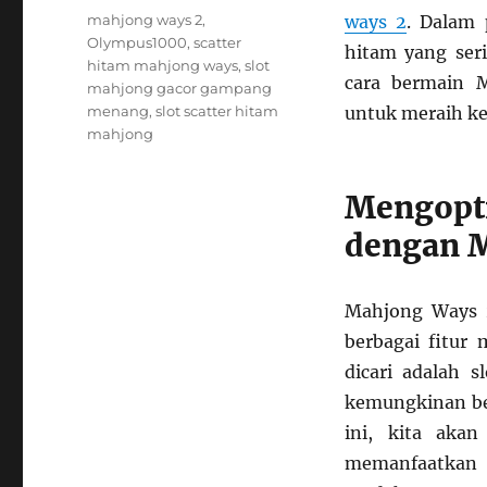
Tag
mahjong ways 2
,
ways 2
. Dalam 
Olympus1000
,
scatter
hitam yang seri
hitam mahjong ways
,
slot
cara bermain 
mahjong gacor gampang
menang
,
slot scatter hitam
untuk meraih k
mahjong
Mengopt
dengan M
Mahjong Ways 
berbagai fitur 
dicari adalah s
kemungkinan be
ini, kita ak
memanfaatkan 