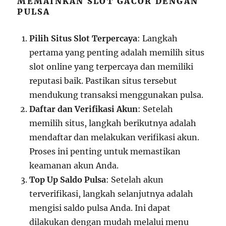
MEMAINKAN SLOT GACOR DENGAN
PULSA
Pilih Situs Slot Terpercaya
: Langkah
pertama yang penting adalah memilih situs
slot online yang terpercaya dan memiliki
reputasi baik. Pastikan situs tersebut
mendukung transaksi menggunakan pulsa.
Daftar dan Verifikasi Akun
: Setelah
memilih situs, langkah berikutnya adalah
mendaftar dan melakukan verifikasi akun.
Proses ini penting untuk memastikan
keamanan akun Anda.
Top Up Saldo Pulsa
: Setelah akun
terverifikasi, langkah selanjutnya adalah
mengisi saldo pulsa Anda. Ini dapat
dilakukan dengan mudah melalui menu