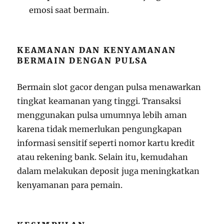
emosi saat bermain.
KEAMANAN DAN KENYAMANAN
BERMAIN DENGAN PULSA
Bermain slot gacor dengan pulsa menawarkan
tingkat keamanan yang tinggi. Transaksi
menggunakan pulsa umumnya lebih aman
karena tidak memerlukan pengungkapan
informasi sensitif seperti nomor kartu kredit
atau rekening bank. Selain itu, kemudahan
dalam melakukan deposit juga meningkatkan
kenyamanan para pemain.