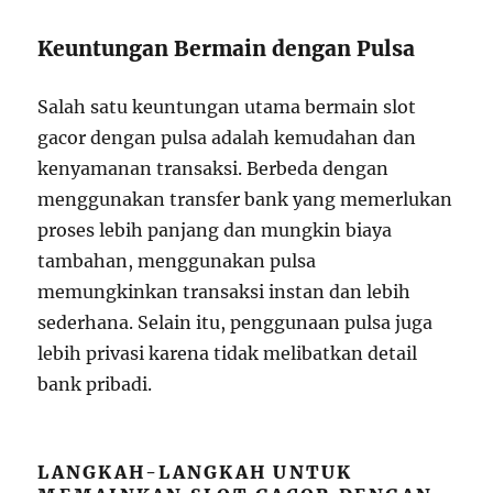
Keuntungan Bermain dengan Pulsa
Salah satu keuntungan utama bermain slot
gacor dengan pulsa adalah kemudahan dan
kenyamanan transaksi. Berbeda dengan
menggunakan transfer bank yang memerlukan
proses lebih panjang dan mungkin biaya
tambahan, menggunakan pulsa
memungkinkan transaksi instan dan lebih
sederhana. Selain itu, penggunaan pulsa juga
lebih privasi karena tidak melibatkan detail
bank pribadi.
LANGKAH-LANGKAH UNTUK