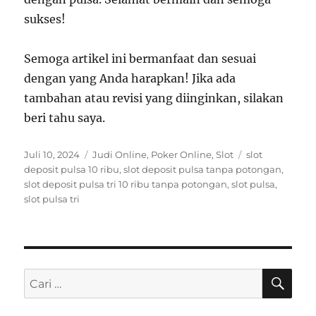
sukses!
Semoga artikel ini bermanfaat dan sesuai
dengan yang Anda harapkan! Jika ada
tambahan atau revisi yang diinginkan, silakan
beri tahu saya.
D
K
T
Juli 10, 2024
Judi Online
,
Poker Online
,
Slot
slot
i
a
a
deposit pulsa 10 ribu
,
slot deposit pulsa tanpa potongan
,
p
t
g
slot deposit pulsa tri 10 ribu tanpa potongan
,
slot pulsa
,
o
e
slot pulsa tri
s
g
k
o
a
r
n
i
p
C
P
A
a
R
e
d
I