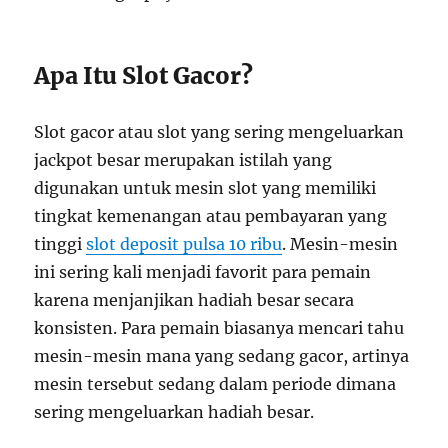
Apa Itu Slot Gacor?
Slot gacor atau slot yang sering mengeluarkan
jackpot besar merupakan istilah yang
digunakan untuk mesin slot yang memiliki
tingkat kemenangan atau pembayaran yang
tinggi
slot deposit pulsa 10 ribu
. Mesin-mesin
ini sering kali menjadi favorit para pemain
karena menjanjikan hadiah besar secara
konsisten. Para pemain biasanya mencari tahu
mesin-mesin mana yang sedang gacor, artinya
mesin tersebut sedang dalam periode dimana
sering mengeluarkan hadiah besar.