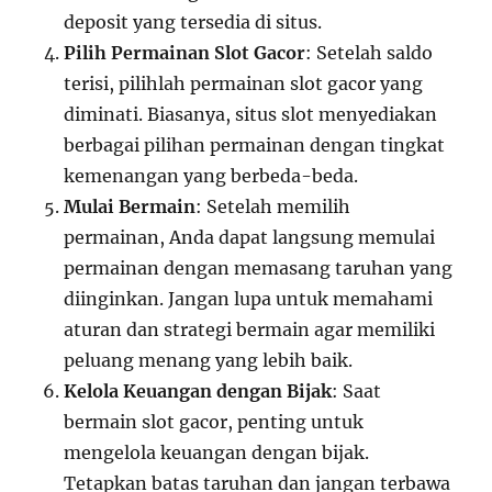
deposit yang tersedia di situs.
Pilih Permainan Slot Gacor
: Setelah saldo
terisi, pilihlah permainan slot gacor yang
diminati. Biasanya, situs slot menyediakan
berbagai pilihan permainan dengan tingkat
kemenangan yang berbeda-beda.
Mulai Bermain
: Setelah memilih
permainan, Anda dapat langsung memulai
permainan dengan memasang taruhan yang
diinginkan. Jangan lupa untuk memahami
aturan dan strategi bermain agar memiliki
peluang menang yang lebih baik.
Kelola Keuangan dengan Bijak
: Saat
bermain slot gacor, penting untuk
mengelola keuangan dengan bijak.
Tetapkan batas taruhan dan jangan terbawa