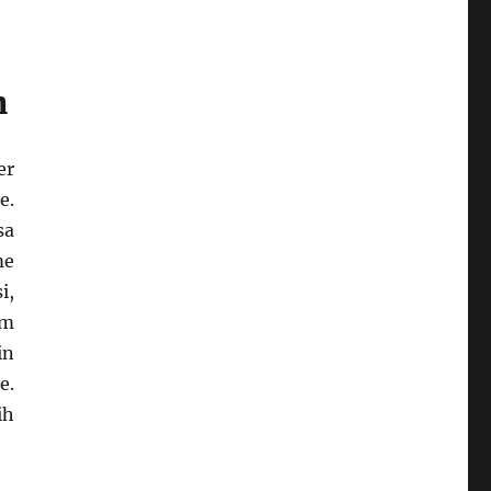
n
er
e.
sa
me
i,
am
in
e.
ih