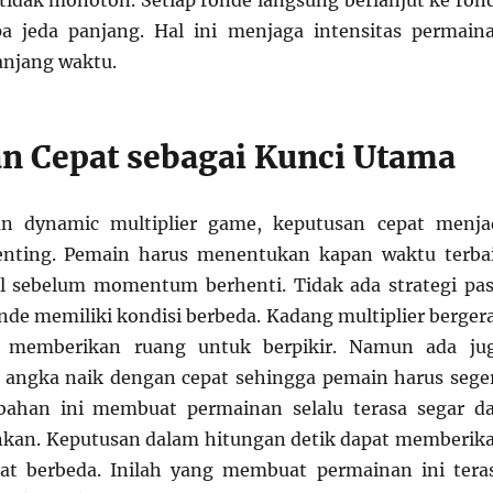
pa jeda panjang. Hal ini menjaga intensitas permain
anjang waktu.
n Cepat sebagai Kunci Utama
n dynamic multiplier game, keputusan cepat menja
penting. Pemain harus menentukan kapan waktu terba
l sebelum momentum berhenti. Tidak ada strategi pas
onde memiliki kondisi berbeda. Kadang multiplier berger
ga memberikan ruang untuk berpikir. Namun ada ju
 angka naik dengan cepat sehingga pemain harus sege
ubahan ini membuat permainan selalu terasa segar d
kan. Keputusan dalam hitungan detik dapat memberik
gat berbeda. Inilah yang membuat permainan ini tera