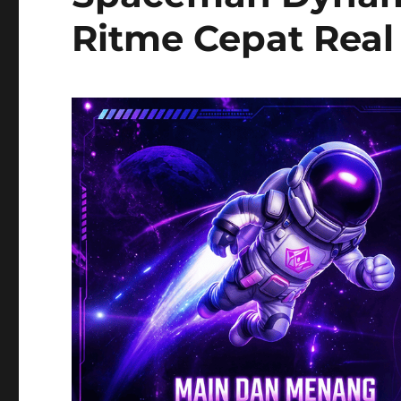
Ritme Cepat Real