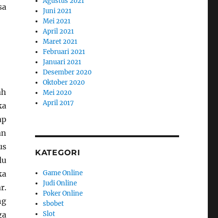
Agustus 2021
sa
Juni 2021
Mei 2021
April 2021
Maret 2021
Februari 2021
Januari 2021
Desember 2020
Oktober 2020
ah
Mei 2020
April 2017
ka
ap
an
us
KATEGORI
lu
ka
Game Online
Judi Online
r.
Poker Online
ng
sbobet
ga
Slot