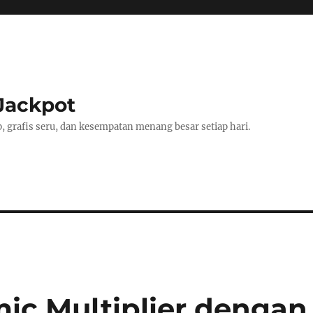
 Jackpot
p, grafis seru, dan kesempatan menang besar setiap hari.
c Multiplier dengan