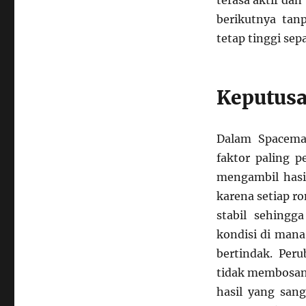
berikutnya tan
tetap tinggi sep
Keputusa
Dalam Spacema
faktor paling 
mengambil hasi
karena setiap r
stabil sehing
kondisi di mana
bertindak. Per
tidak membosan
hasil yang san