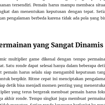
kanan tersendiri. Pemain harus mampu membaca situa
ngkat dan menentukan keputusan dengan tepat. Seti
an pengalaman berbeda karena tidak ada pola yang bi
rmainan yang Sangat Dinamis
mic multiplier game dikenal dengan tempo permain
at. Satu ronde dapat selesai hanya dalam beberapa deti
t pemain harus selalu siap mengambil keputusan tan
ntuk berpikir. Ritme cepat ini menciptakan pengalam
tiap detik bisa menjadi momen penting yang menentuk
ltiplier yang terus bergerak membuat pemain harus fok
gga akhir ronde. Tempo singkat juga membuat permain
n tidak monoton. Setiap ronde langsung berlanjut ke ron