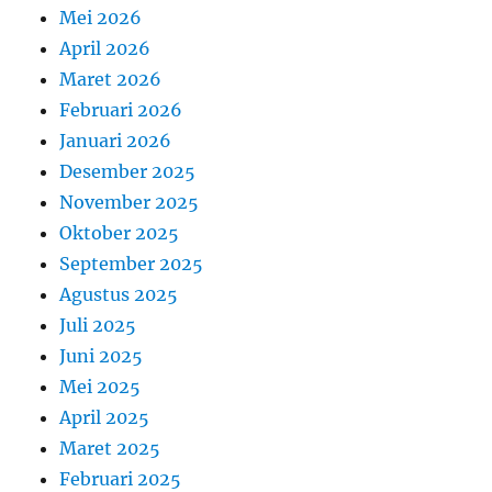
Mei 2026
April 2026
Maret 2026
Februari 2026
Januari 2026
Desember 2025
November 2025
Oktober 2025
September 2025
Agustus 2025
Juli 2025
Juni 2025
Mei 2025
April 2025
Maret 2025
Februari 2025