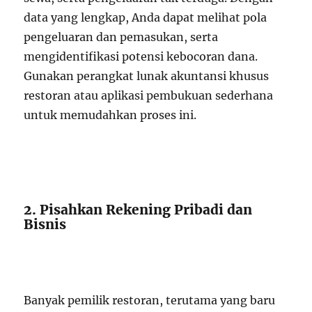
data yang lengkap, Anda dapat melihat pola
pengeluaran dan pemasukan, serta
mengidentifikasi potensi kebocoran dana.
Gunakan perangkat lunak akuntansi khusus
restoran atau aplikasi pembukuan sederhana
untuk memudahkan proses ini.
2. Pisahkan Rekening Pribadi dan
Bisnis
Banyak pemilik restoran, terutama yang baru