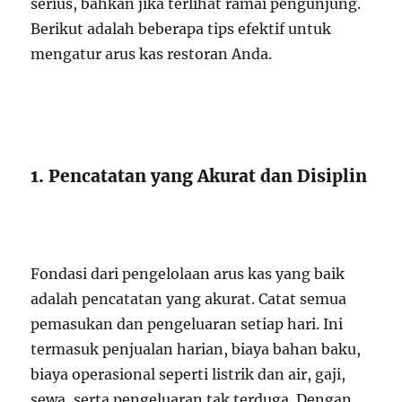
serius, bahkan jika terlihat ramai pengunjung.
Berikut adalah beberapa tips efektif untuk
mengatur arus kas restoran Anda.
1. Pencatatan yang Akurat dan Disiplin
Fondasi dari pengelolaan arus kas yang baik
adalah pencatatan yang akurat. Catat semua
pemasukan dan pengeluaran setiap hari. Ini
termasuk penjualan harian, biaya bahan baku,
biaya operasional seperti listrik dan air, gaji,
sewa, serta pengeluaran tak terduga. Dengan