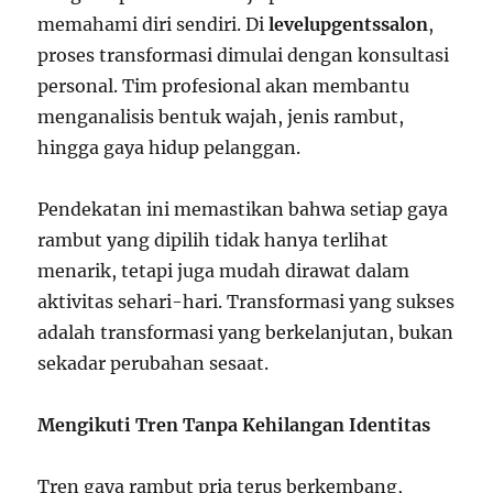
memahami diri sendiri. Di
levelupgentssalon
,
proses transformasi dimulai dengan konsultasi
personal. Tim profesional akan membantu
menganalisis bentuk wajah, jenis rambut,
hingga gaya hidup pelanggan.
Pendekatan ini memastikan bahwa setiap gaya
rambut yang dipilih tidak hanya terlihat
menarik, tetapi juga mudah dirawat dalam
aktivitas sehari-hari. Transformasi yang sukses
adalah transformasi yang berkelanjutan, bukan
sekadar perubahan sesaat.
Mengikuti Tren Tanpa Kehilangan Identitas
Tren gaya rambut pria terus berkembang,