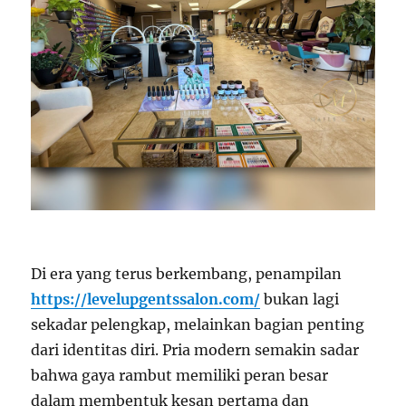
Di era yang terus berkembang, penampilan
https://levelupgentssalon.com/
bukan lagi
sekadar pelengkap, melainkan bagian penting
dari identitas diri. Pria modern semakin sadar
bahwa gaya rambut memiliki peran besar
dalam membentuk kesan pertama dan