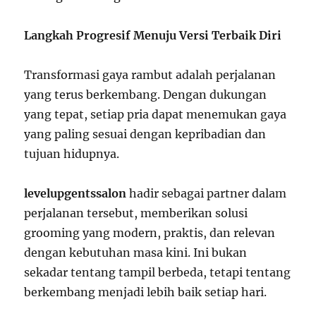
Langkah Progresif Menuju Versi Terbaik Diri
Transformasi gaya rambut adalah perjalanan
yang terus berkembang. Dengan dukungan
yang tepat, setiap pria dapat menemukan gaya
yang paling sesuai dengan kepribadian dan
tujuan hidupnya.
levelupgentssalon
hadir sebagai partner dalam
perjalanan tersebut, memberikan solusi
grooming yang modern, praktis, dan relevan
dengan kebutuhan masa kini. Ini bukan
sekadar tentang tampil berbeda, tetapi tentang
berkembang menjadi lebih baik setiap hari.